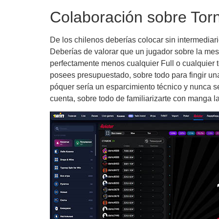
Colaboración sobre Tor
De los chilenos deberías colocar sin intermedia
Deberías de valorar que un jugador sobre la me
perfectamente menos cualquier Full o cualquier 
posees presupuestado, sobre todo para fingir un
póquer serí­a un esparcimiento técnico y nunca s
cuenta, sobre todo de familiarizarte con manga la