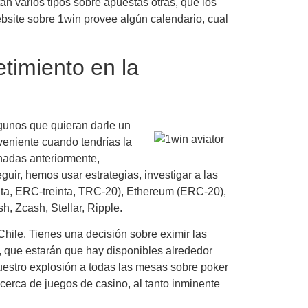
an varios tipos sobre apuestas otras, que los
bsite sobre 1win provee algún calendario, cual
timiento en la
lgunos que quieran darle un
veniente cuando tendrí­as la
nadas anteriormente,
ir, hemos usar estrategias, investigar a las
inta, ERC-treinta, TRC-20), Ethereum (ERC-20),
, Zcash, Stellar, Ripple.
hile. Tienes una decisión sobre eximir las
 que estarán que hay disponibles alrededor
 nuestro explosión a todas las mesas sobre poker
cerca de juegos de casino, al tanto inminente