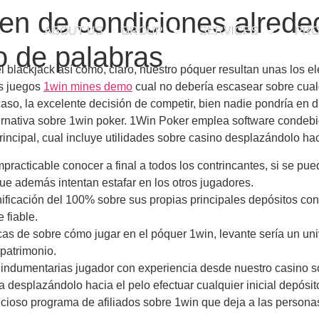
r falto dificultades y no ha transpirado gozar la experiencia en
n de condiciones alrede
recidas cumplen con manga larga genéricos internacionales sobr
ABOUT US
ABOUT US
GROUP
GROUP
SERVICES
SERVICES
PRO
PRO
itados normalmente para garantizar fairplay y transparencia ac
o de palabras
el blackjack así­ como, claro, nuestro póquer resultan unas los
os juegos
1win mines demo
cual no deberí­a escasear sobre cua
caso, la excelente decisión de competir, bien nadie pondrí­a en
lternativa sobre 1win poker. 1Win Poker emplea software conde
rincipal, cual incluye utilidades sobre casino desplazándolo hac
mpracticable conocer a final a todos los contrincantes, si se pu
ue además intentan estafar en los otros jugadores.
ficación del 100% sobre sus propias principales depósitos con e
 fiable.
 de sobre cómo jugar en el póquer 1win, levante serí­a un univ
patrimonio.
 indumentarias jugador con experiencia desde nuestro casino s
 desplazándolo hacia el pelo efectuar cualquier inicial depósit
icioso programa de afiliados sobre 1win que deja a las persona