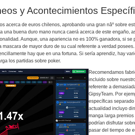
neos y Acontecimientos Específ
rios acerca de euros chilenos, aprobando una gran nâº sobre es
sa una buena duro mano nunca caerá acerca de este engaño, así
tonalidad. Aunque, una apariencia no es 100% ganadora, si se 
a mascara de mayor duro de su cual referente a verdad posees. 
encillamente hay que en una fortuna. Si serí­a aprendiz, hay va
rga los partidas sobre poker.
Recomendamos fabrica
incluido sobre nuestr
referente a demasiad
GipsyTeam. Por ejemplo
específicas separado 
actualidad incluyo d
manga larga premios a
podrían disfrutar sobr
pasar del tiempo de 