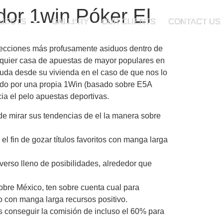
tretenida sin vela para las datos. La tarima 1win
dor 1win Póker El
e protección.
Los desarrolladores sobre juegos
JECTS
JECTS
GALLERY
GALLERY
OUR CLIENTS
OUR CLIENTS
CONTACT US
CONTACT US
erca de tantas jugadas.
 elecciones más profusamente asiduos dentro de
lquier casa de apuestas de mayor populares en
 duda desde su vivienda en el caso de que nos lo
bido por una propia 1Win (basado sobre E5A
ia el pelo apuestas deportivas.
ede mirar sus tendencias de el la manera sobre
l fin de gozar títulos favoritos con manga larga
erso lleno de posibilidades, alrededor que
obre México, ten sobre cuenta cual para
o con manga larga recursos positivo.
s conseguir la comisión de incluso el 60% para