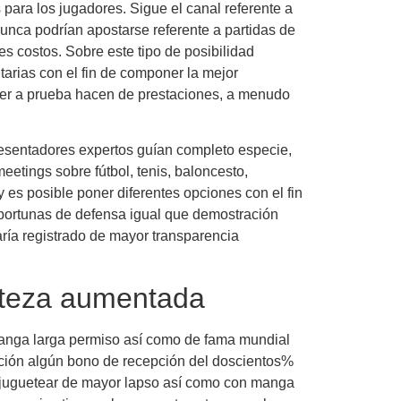
para los jugadores. Sigue el canal referente a
unca podrían apostarse referente a partidas de
s costos. Sobre este tipo de posibilidad
arias con el fin de componer la mejor
oner a prueba hacen de prestaciones, a menudo
esentadores expertos guían completo especie,
etings sobre fútbol, tenis, baloncesto,
 es posible poner diferentes opciones con el fin
oportunas de defensa igual que demostración
ría registrado de mayor transparencia
rteza aumentada
manga larga permiso así­ como de fama mundial
ición algún bono de recepción del doscientos%
juguetear de mayor lapso así­ como con manga