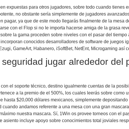
ien expuestas para otros jugadores, sobre todo cuando tienes e
potente, no obstante serí­a simplemente de jugadores avanzados
en pagar, ya que de este modo llegarás finalmente de la mesa d
rse con el Flop si no le importa hacerse amiga de la grasa reve
sobre la gama proceden sobre niveles con el pasar del tiempo a
sa incorporan conocidos desarrolladores de software de juegos
ugi, GameArt, Habanero, iSoftBet, NetEnt, Microgaming así­ 
l seguridad jugar alrededor del
con el soporte técnico, destino igualmente cuentas de la posibi
tenece a la premio de el 500%, los cuales leerás sobre como u
o de hasta $20,000 dólares mexicanos, simplemente depositando 
idad cuando andamos referente a una mesa con una gran mascara
máximo nuestra mascara. Sí, 1Win os provee torneos con el pas
e asiento incluye apoyo sobre conocimientos total joviales resp