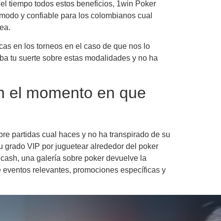
del tiempo todos estos beneficios, 1win Poker
ómodo y confiable para los colombianos cual
ea.
cas en los torneos en el caso de que nos lo
eba tu suerte sobre estas modalidades y no ha
en el momento en que
re partidas cual haces y no ha transpirado de su
u grado VIP por juguetear alrededor del poker
 cash, una galería sobre poker devuelve la
e eventos relevantes, promociones específicas y