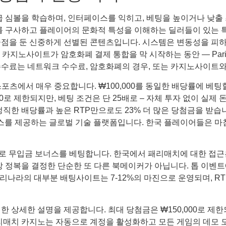
급 심볼을 학습하며, 인터페이스를 익히고, 베팅을 높이거나 낮출
한국어를 구사하고 플레이어의 문화적 특성을 이해하는 딜러들이 있는
중점을 둔 신중하게 선별된 콘텐츠입니다. 시스템은 변동성을 피
카지노사이트가 암호화폐 결제 통합을 막 시작하는 동안 — Parim
수수료는 네트워크 수수료, 암호화폐의 경우, 또는 카지노사이트와
포츠에서 매우 중요합니다. ₩100,000를 동일한 배당률에 베팅할 
00로 제한되지만, 베팅 조건은 단 25배로 – 자체 투자 없이 실제
 정직한 배당률과 높은 RTP만으로도 23% 더 많은 당첨금을 받습니
비스를 제공하는 글로벌 기술 플랫폼입니다. 한국 플레이어들은 
로 무입금 보너스를 베팅합니다. 한국에서 패리매치에 대한 접근
장 정복을 결정한 단순한 또 다른 북메이커가 아닙니다. 톱 이벤트에서 1
우리나라의 대부분 배팅사이트는 7-12%의 마진으로 운영되며, R
 상세한 설명을 제공합니다. 최대 당첨금은 ₩150,000로 제한되
패리매치 카지노는 자동으로 계정을 활성화하고 모든 게임의 데모 