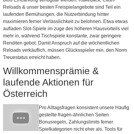
Reloads & unser besten Freispielangebote sind Teil ein
laufenden Bemühungen, die Nutzerbindung hinter
maximieren ferner Verlässlichkeit zu belohnen. Etwa etwas
aufladen Slot-Spiele im zuge des höheren Hausvorteils viel
mehr in, während Tischspiele konstante, zwar geringere
Renditen gebot. Damit Anspruch auf die wöchentlichen
Reloads verkäuflich, müssen Glücksspieler min. den Norm
Treuestatus erreicht haben.
Willkommensprämie &
laufende Aktionen für
Österreich
Pro Alltagsfragen konsistent unsere Häufig
gestellte fragen-ähnlichen Seiten
Bonusregeln, Zahlungslimits ferner
Spielkategorien nicht eher als. Tools für