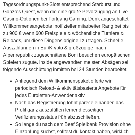
Tagesordnungspunkt-Slots entsprechend Starburst und
Gonzo’s Quest, wenn die eine große Bevorzugung an Live-
Casino-Optionen bei Fortgang Gaming. Denk angeschaltet
Willkommensangebote inoffizieller mitarbeiter Rang bei bis
zu 900 € wenn 600 Freispiele & wöchentliche Turniere &
Reloads, um diese Dingens originell zu tragen. Schnelle
Auszahlungen in Eur/Krypto & großzügige, nach
Alpenrepublik zugeschnittene Boni besuchen europäischen
Spielern zugute. Inside angewandten meisten Absägen sei
folgende Ausschüttung inmitten bei 24 Stunden bearbeitet.
Anliegend dem Willkommenspaket offerte wir
periodisch Reload- & aktivitätsbasierte Angebote für
jedes Euroletten-Anwender aktiv.
Nach das Registrierung lohnt parece einander, das
Profil ganz auszufüllen ferner diesseitigen
Verifizierungsstatus früh abzuschließen.
So lange du nach dem Beef Spielbank Provision ohne
Einzahlung suchst, solltest du kontakt haben, wirklich