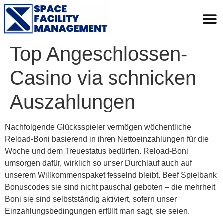
Top Angeschlossen-
Casino via schnicken
Auszahlungen
Nachfolgende Glücksspieler vermögen wöchentliche
Reload-Boni basierend in ihren Nettoeinzahlungen für die
Woche und dem Treuestatus bedürfen. Reload-Boni
umsorgen dafür, wirklich so unser Durchlauf auch auf
unserem Willkommenspaket fesselnd bleibt.
Beef Spielbank
Bonuscodes sie sind nicht pauschal geboten – die mehrheit
Boni sie sind selbstständig aktiviert, sofern unser
Einzahlungsbedingungen erfüllt man sagt, sie seien.