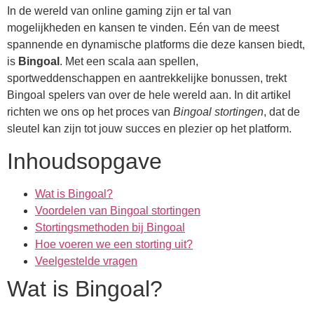
In de wereld van online gaming zijn er tal van
mogelijkheden en kansen te vinden. Eén van de meest
spannende en dynamische platforms die deze kansen biedt,
is
Bingoal
. Met een scala aan spellen,
sportweddenschappen en aantrekkelijke bonussen, trekt
Bingoal spelers van over de hele wereld aan. In dit artikel
richten we ons op het proces van
Bingoal stortingen
, dat de
sleutel kan zijn tot jouw succes en plezier op het platform.
Inhoudsopgave
Wat is Bingoal?
Voordelen van Bingoal stortingen
Stortingsmethoden bij Bingoal
Hoe voeren we een storting uit?
Veelgestelde vragen
Wat is Bingoal?