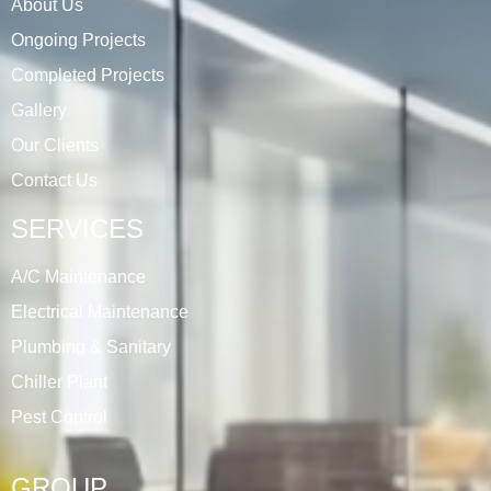
About Us
Ongoing Projects
Completed Projects
Gallery
Our Clients
Contact Us
SERVICES
A/C Maintenance
Electrical Maintenance
Plumbing & Sanitary
Chiller Plant
Pest Control
GROUP