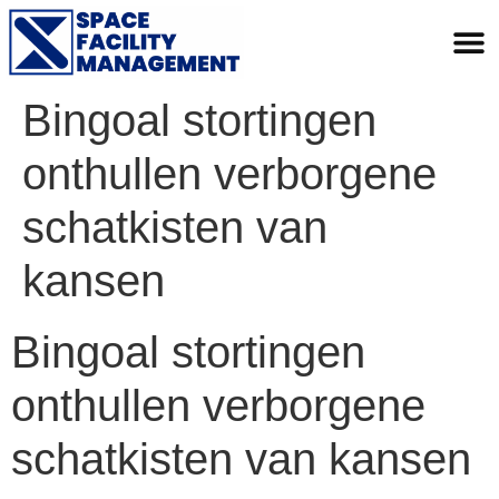
Bingoal stortingen
onthullen verborgene
schatkisten van
kansen
Bingoal stortingen
onthullen verborgene
schatkisten van kansen