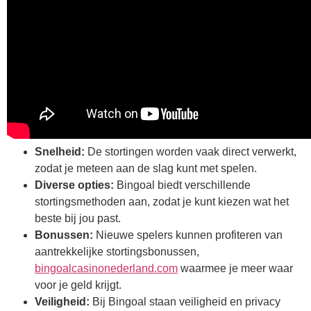
Snelheid:
De stortingen worden vaak direct verwerkt,
zodat je meteen aan de slag kunt met spelen.
Diverse opties:
Bingoal biedt verschillende
stortingsmethoden aan, zodat je kunt kiezen wat het
beste bij jou past.
Bonussen:
Nieuwe spelers kunnen profiteren van
aantrekkelijke stortingsbonussen,
bingoalcasinonederland.com
waarmee je meer waar
voor je geld krijgt.
Veiligheid:
Bij Bingoal staan veiligheid en privacy