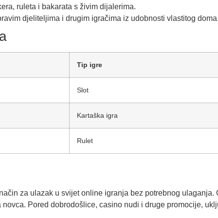
ra, ruleta i bakarata s živim dijalerima.
 pravim djeliteljima i drugim igračima iz udobnosti vlastitog doma
ra
Tip igre
Slot
Kartaška igra
Rulet
način za ulazak u svijet online igranja bez potrebnog ulaganja
a novca. Pored dobrodošlice, casino nudi i druge promocije, uklj