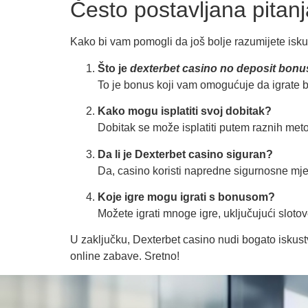
Često postavljana pitanj
Kako bi vam pomogli da još bolje razumijete isk
Što je
dexterbet casino no deposit bonu
To je bonus koji vam omogućuje da igrate 
Kako mogu isplatiti svoj dobitak?
Dobitak se može isplatiti putem raznih met
Da li je Dexterbet casino siguran?
Da, casino koristi napredne sigurnosne mje
Koje igre mogu igrati s bonusom?
Možete igrati mnoge igre, uključujući slotove
U zaključku, Dexterbet casino nudi bogato iskustv
online zabave. Sretno!