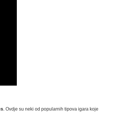
us
. Ovdje su neki od popularnih tipova igara koje