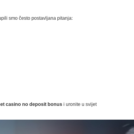
upili smo često postavljana pitanja:
et casino no deposit bonus
i uronite u svijet