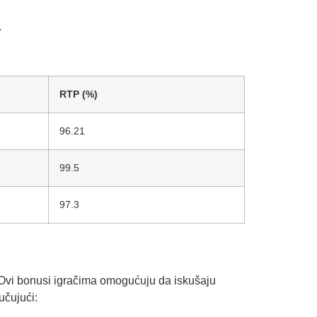
.
RTP (%)
96.21
99.5
97.3
. Ovi bonusi igračima omogućuju da iskušaju
učujući: